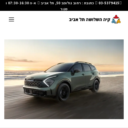
03-5379415
כתובת : רחוב גולומב 50, תל אביב
א-ה 07:30-16:30 ו
סגור