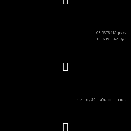
טלפון:
03-5379415
פקס: 03-6393342
כתובת: רחוב גולומב 50 , תל אביב